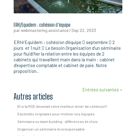
ERH/Equidem : cohésion d’équipe
par
webmastering.assistance
|
Sep 22, 2023
ERH/Equidem : cohésion d’équipe  septembre  2
jours et 1 nuit  Le besoin Organisation d’un séminaire
pour fluidifier la relation entre les équipes de 2
cabinets qui travaillent main dans la main : cabinet
d’expertise comptable et cabinet de paie. Notre
proposition...
Entrées suivantes »
Autres articles
Et si la RSE devenait votre meilleur levier de cohésion?
5 activités originales pour motiver vos équipes
Séminaire vs team building : différences et choix
Organiser un séminaire écoresponsable