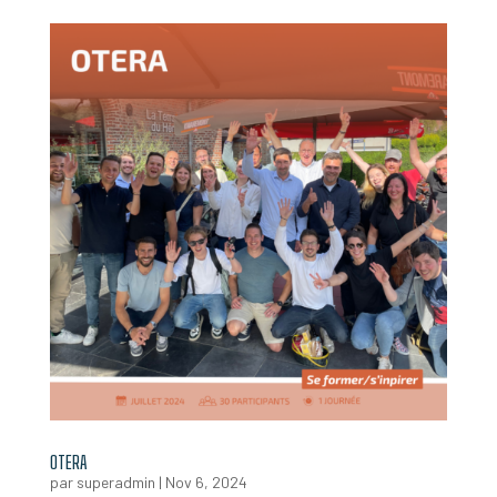
OTERA
par
superadmin
|
Nov 6, 2024